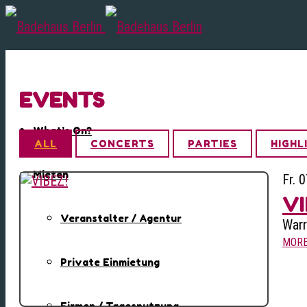
EVENTS
What’s On?
ALL
CONCERTS
PARTIES
HIGHL
Mieten
Fr. 
VI
Veranstalter / Agentur
Warr
MOR
Private Einmietung
Firmen / Tagesnutzung