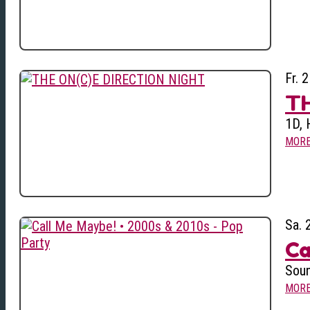
Fr. 
TH
1D, 
MOR
Sa. 
Ca
Soun
MOR