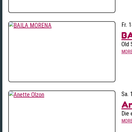
Fr. 
B
Old 
MOR
Sa. 
An
Die 
MOR