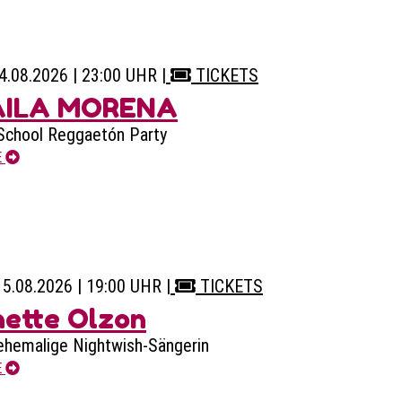
14.08.2026 | 23:00 UHR
|
TICKETS
AILA MORENA
School Reggaetón Party
E
15.08.2026 | 19:00 UHR
|
TICKETS
ette Olzon
ehemalige Nightwish-Sängerin
E