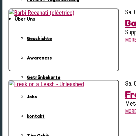
Sa. 
Über Uns
Ba
Supp
Geschichte
MOR
Awareness
Getränkekarte
Sa. 
Fr
Jobs
Meta
MOR
kontakt
The Orbit