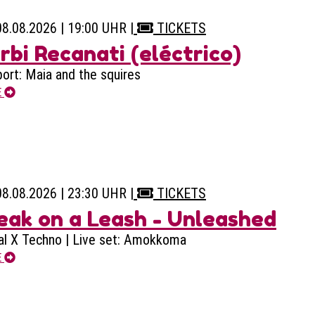
08.08.2026 | 19:00 UHR
|
TICKETS
rbi Recanati (eléctrico)
ort: Maia and the squires
E
08.08.2026 | 23:30 UHR
|
TICKETS
eak on a Leash - Unleashed
l X Techno | Live set: Amokkoma
E