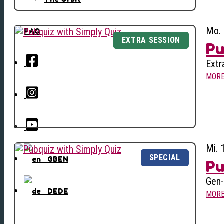
Mo. 
FAQ
Pu
Extr
MOR
Mi. 
EN
Pu
Gen-
DE
MOR