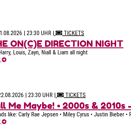
21.08.2026 | 23:30 UHR
|
TICKETS
E ON(C)E DIRECTION NIGHT
Harry, Louis, Zayn, Niall & Liam all night
E
22.08.2026 | 23:30 UHR
|
TICKETS
ll Me Maybe! • 2000s & 2010s 
ds like: Carly Rae Jepsen • Miley Cyrus • Justin Bieber •
E