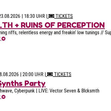
23.08.2026 | 18:30 UHR
|
TICKETS
LTH + RUINS OF PERCEPTION
hing riffs, relentless energy and freakin‘ low tunings // 
E
28.08.2026 | 20:00 UHR
|
TICKETS
Synths Party
hwave, Cyberpunk | LIVE: Vector Seven & Blcksmth
E