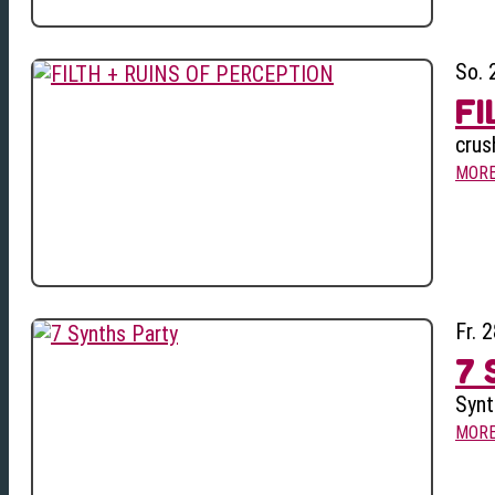
So. 
FI
crus
MOR
Fr. 
7 
Synt
MOR