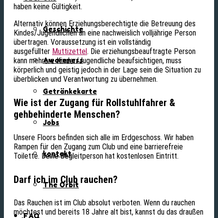
haben keine Gültigkeit.
Alternativ können Erziehungsberechtigte die Betreuung des
Geschichte
Kindes/Jugendlichen an eine nachweislich volljährige Person
übertragen. Voraussetzung ist ein vollständig
ausgefüllter
Muttizettel
. Die erziehungsbeauftragte Person
Awareness
kann mehrere Kinder/Jugendliche beaufsichtigen, muss
körperlich und geistig jedoch in der Lage sein die Situation zu
überblicken und Verantwortung zu übernehmen.
Getränkekarte
Wie ist der Zugang für Rollstuhlfahrer &
gehbehinderte Menschen?
Jobs
Unsere Floors befinden sich alle im Erdgeschoss. Wir haben
Rampen für den Zugang zum Club und eine barrierefreie
kontakt
Toilette. Deine Begleitperson hat kostenlosen Eintritt.
Darf ich im Club rauchen?
The Orbit
Das Rauchen ist im Club absolut verboten. Wenn du rauchen
möchtest und bereits 18 Jahre alt bist, kannst du das draußen
FAQ