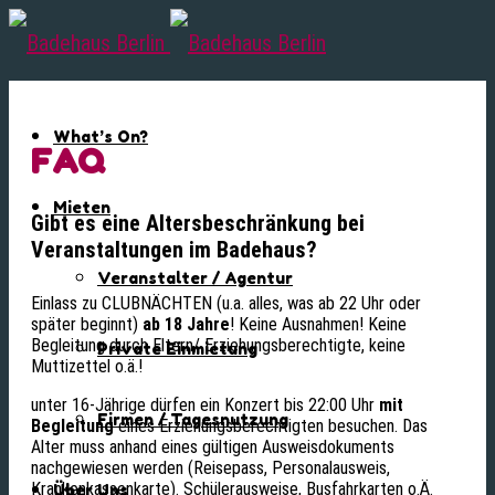
What’s On?
FAQ
Mieten
Gibt es eine Altersbeschränkung bei
Veranstaltungen im Badehaus?
Veranstalter / Agentur
Einlass zu CLUBNÄCHTEN (u.a. alles, was ab 22 Uhr oder
später beginnt)
ab 18 Jahre
! Keine Ausnahmen! Keine
Begleitung durch Eltern/ Erziehungsberechtigte, keine
Private Einmietung
Muttizettel o.ä.!
unter 16-Jährige dürfen ein Konzert bis 22:00 Uhr
mit
Firmen / Tagesnutzung
Begleitung
eines Erziehungsberechtigten besuchen. Das
Alter muss anhand eines gültigen Ausweisdokuments
nachgewiesen werden (Reisepass, Personalausweis,
Krankenkassenkarte). Schülerausweise, Busfahrkarten o.Ä.
Über Uns