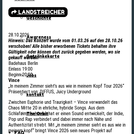
LANDSTREICHER
Geschichte
28.10.2026
Awareness
Hinweis: Das Konzert wurde vom 01.03.26 auf den 28.10.26
verschoben! Alle bisher erworbenen Tickets behalten ihre
Gültigkeit oder können dort zurück gegeben werden, wo sie
Getränkekarte
gekauft wurden.
Badehaus Berlin
Einlass 19:00
Beginn 20:00
Jobs
Vince
„In meinem Zimmer sieht’s aus wie in meinem Kopf Tour 2026“
Präsentiert von: DIFFUS, Juicy Underground
kontakt
Zwischen Euphorie und Traurigkeit – Vince verwandelt das
Chaos Mitte 20 in ehrliche, hybride Songs. Aus dem
Schlafzimmer heraus hat er einen Sound entwickelt, der Indie,
The Orbit
Pop und Rap verbindet und dabei immer nach Nähe und
Authentizität strebt. Mit „in meinem zimmer sieht es aus wie in
meinem kopf“ bringt Vince 2026 sein neues Projekt auf
FAQ