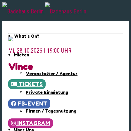
What’s On?
Mi. 28.10.2026 | 19:00 UHR
Mieten
Vince
Veranstalter / Agentur
TICKETS
Private Einmietung
FB-EVENT
Firmen / Tagesnutzung
INSTAGRAM
Über Uns